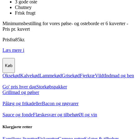
3 gode oste
Chutney
Frisk frugt
Minimumsbestilling for vores pølse- og osteborde er 6 kuverter -
Pris pr. kuvert
Pris
fra
85
kr.
Læs mere
i
Køb
Oksekød
Kalvekød
Lammekød
Grisekød
Fjerkræ
Vildt
Indmad og ben
Go' pris hver dag
Storkøbspakker
Grillmad og pølser
Pålæg og frikadeller
Bacon og røgvarer
Sauce og fonde
Flæskesvær og tilbehør
Øl og vin
Klargjorte retter
Familiens livretter
Fiskeretter
Grønne retter
Salater & tilbehør