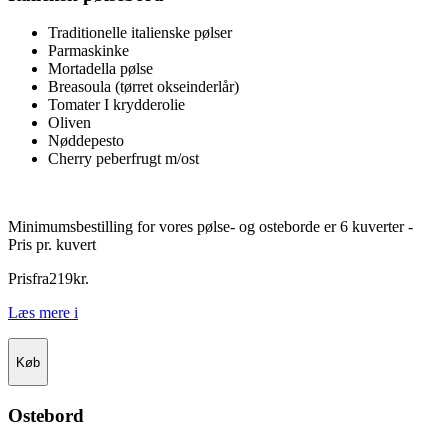
Traditionelle italienske pølser
Parmaskinke
Mortadella pølse
Breasoula (tørret okseinderlår)
Tomater I krydderolie
Oliven
Nøddepesto
Cherry peberfrugt m/ost
Minimumsbestilling for vores pølse- og osteborde er 6 kuverter -
Pris pr. kuvert
Pris
fra
219
kr.
Læs mere
i
Køb
Ostebord