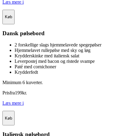
Læs mere
i
Køb
Dansk pølsebord
2 forskellige slags hjemmelavede spegepølser
Hjemmelavet rullepølse med sky og løg
Krydderskinke med italiensk salat
Leverpostej med bacon og ristede svampe
Paté med cornichoner
Krydderfedt
Minimum 6 kuverter.
Pris
fra
199
kr.
Læs mere
i
Køb
Italiensk pølsebord