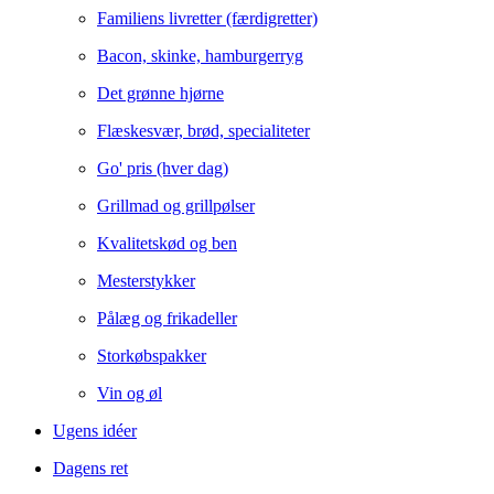
Familiens livretter (færdigretter)
Bacon, skinke, hamburgerryg
Det grønne hjørne
Flæskesvær, brød, specialiteter
Go' pris (hver dag)
Grillmad og grillpølser
Kvalitetskød og ben
Mesterstykker
Pålæg og frikadeller
Storkøbspakker
Vin og øl
Ugens idéer
Dagens ret