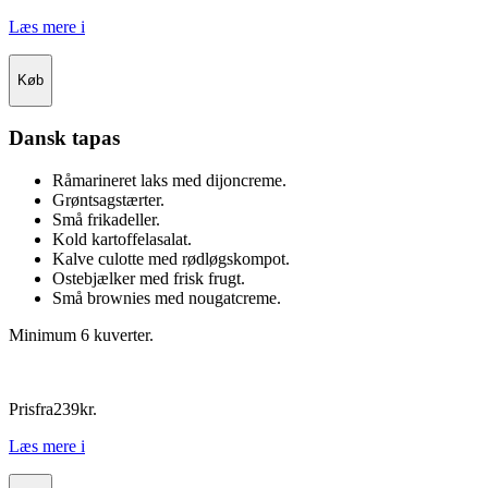
Læs mere
i
Køb
Dansk tapas
Råmarineret laks med dijoncreme.
Grøntsagstærter.
Små frikadeller.
Kold kartoffelasalat.
Kalve culotte med rødløgskompot.
Ostebjælker med frisk frugt.
Små brownies med nougatcreme.
Minimum 6 kuverter.
Pris
fra
239
kr.
Læs mere
i