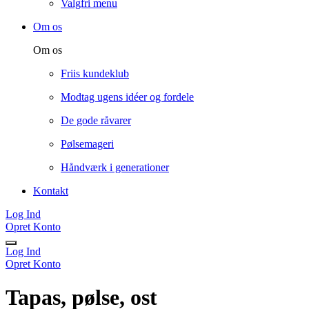
Valgfri menu
Om os
Om os
Friis kundeklub
Modtag ugens idéer og fordele
De gode råvarer
Pølsemageri
Håndværk i generationer
Kontakt
Log Ind
Opret Konto
Log Ind
Opret Konto
Tapas, pølse, ost