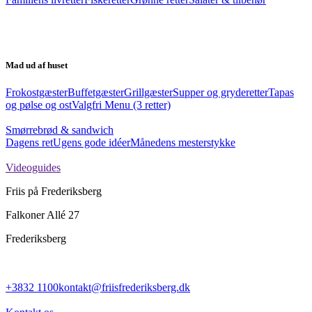
Mad ud af huset
Frokostgæster
Buffetgæster
Grillgæster
Supper og gryderetter
Tapas
og pølse og ost
Valgfri Menu (3 retter)
Smørrebrød & sandwich
Dagens ret
Ugens gode idéer
Månedens mesterstykke
Videoguides
Friis på Frederiksberg
Falkoner Allé 27
Frederiksberg
+3832 1100
kontakt@friisfrederiksberg.dk