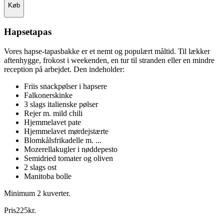
Køb
Hapsetapas
Vores hapse-tapasbakke er et nemt og populært måltid. Til lækker
aftenhygge, frokost i weekenden, en tur til stranden eller en mindre
reception på arbejdet. Den indeholder:
Friis snackpølser i hapsere
Falkonerskinke
3 slags italienske pølser
Rejer m. mild chili
Hjemmelavet pate
Hjemmelavet mørdejstærte
Blomkålsfrikadelle m. ...
Mozerellakugler i nøddepesto
Semidried tomater og oliven
2 slags ost
Manitoba bolle
Minimum 2 kuverter.
Pris
225
kr.