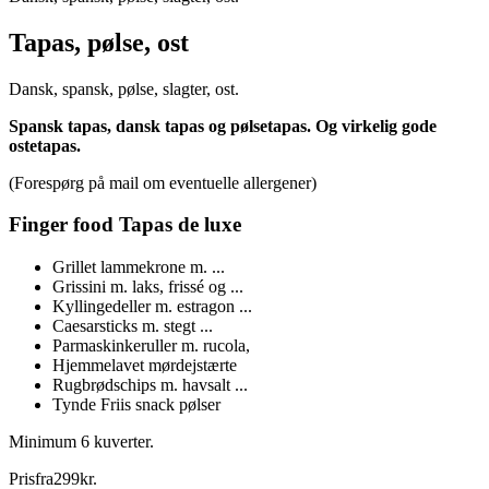
Tapas, pølse, ost
Dansk, spansk, pølse, slagter, ost.
Spansk tapas, dansk tapas og pølsetapas. Og virkelig gode
ostetapas.
(Forespørg på mail om eventuelle allergener)
Finger food Tapas de luxe
Grillet lammekrone m. ...
Grissini m. laks, frissé og ...
Kyllingedeller m. estragon ...
Caesarsticks m. stegt ...
Parmaskinkeruller m. rucola,
Hjemmelavet mørdejstærte
Rugbrødschips m. havsalt ...
Tynde Friis snack pølser
Minimum 6 kuverter.
Pris
fra
299
kr.