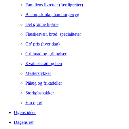
Familiens livretter (færdigretter)
Bacon, skinke, hamburgerryg
Det grønne hjørne
Flæskesvær, brød, specialiteter
Go' pris (hver dag)
Grillmad og grillpølser
Kvalitetskød og ben
Mesterstykker
Pålæg og frikadeller
Storkøbspakker
Vin og øl
Ugens idéer
Dagens ret