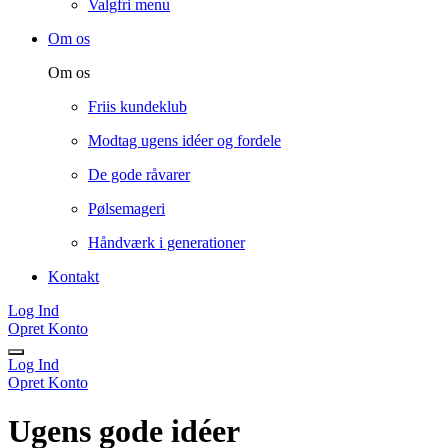
Valgfri menu
Om os
Om os
Friis kundeklub
Modtag ugens idéer og fordele
De gode råvarer
Pølsemageri
Håndværk i generationer
Kontakt
Log Ind
Opret Konto
Log Ind
Opret Konto
Ugens gode idéer