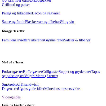
Go' pris hver dag
Storkøbspakker
Grillmad og pølser
Pålæg og frikadeller
Bacon og røgvarer
Sauce og fonde
Flæskesvær og tilbehør
Øl og vin
Klargjorte retter
Familiens livretter
Fiskeretter
Grønne retter
Salater & tilbehør
Mad ud af huset
Frokostgæster
Buffetgæster
Grillgæster
Supper og gryderetter
Tapas
og pølse og ost
Valgfri Menu (3 retter)
Smørrebrød & sandwich
Dagens ret
Ugens gode idéer
Månedens mesterstykke
Videoguides
Friis på Frederiksberg