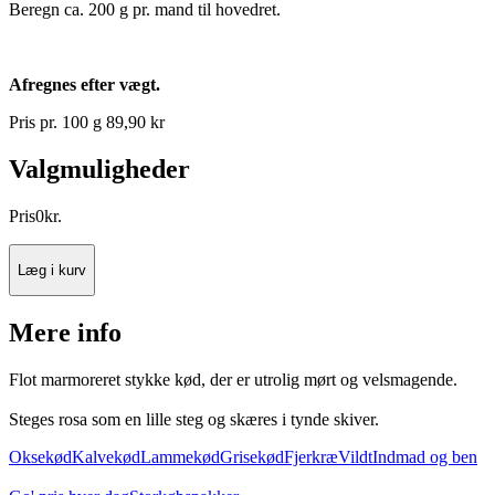
Beregn ca. 200 g pr. mand til hovedret.
Afregnes efter vægt.
Pris pr. 100 g 89,90 kr
Valgmuligheder
Pris
0
kr.
Læg i kurv
Mere info
Flot marmoreret stykke kød, der er utrolig mørt og velsmagende.
Steges rosa som en lille steg og skæres i tynde skiver.
Oksekød
Kalvekød
Lammekød
Grisekød
Fjerkræ
Vildt
Indmad og ben