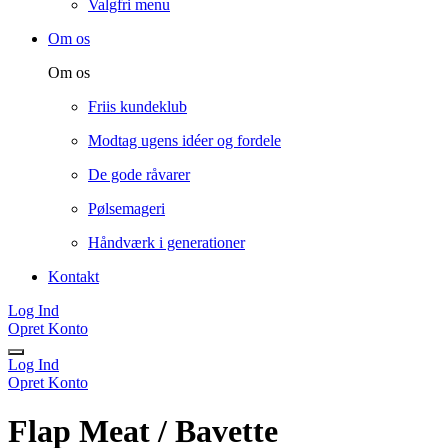
Valgfri menu
Om os
Om os
Friis kundeklub
Modtag ugens idéer og fordele
De gode råvarer
Pølsemageri
Håndværk i generationer
Kontakt
Log Ind
Opret Konto
Log Ind
Opret Konto
Flap Meat / Bavette