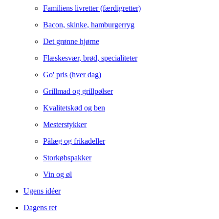
Familiens livretter (færdigretter)
Bacon, skinke, hamburgerryg
Det grønne hjørne
Flæskesvær, brød, specialiteter
Go' pris (hver dag)
Grillmad og grillpølser
Kvalitetskød og ben
Mesterstykker
Pålæg og frikadeller
Storkøbspakker
Vin og øl
Ugens idéer
Dagens ret