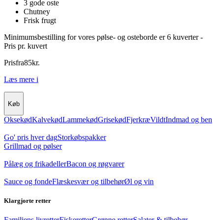
3 gode oste
Chutney
Frisk frugt
Minimumsbestilling for vores pølse- og osteborde er 6 kuverter -
Pris pr. kuvert
Pris
fra
85
kr.
Læs mere
i
Køb
Oksekød
Kalvekød
Lammekød
Grisekød
Fjerkræ
Vildt
Indmad og ben
Go' pris hver dag
Storkøbspakker
Grillmad og pølser
Pålæg og frikadeller
Bacon og røgvarer
Sauce og fonde
Flæskesvær og tilbehør
Øl og vin
Klargjorte retter
Familiens livretter
Fiskeretter
Grønne retter
Salater & tilbehør