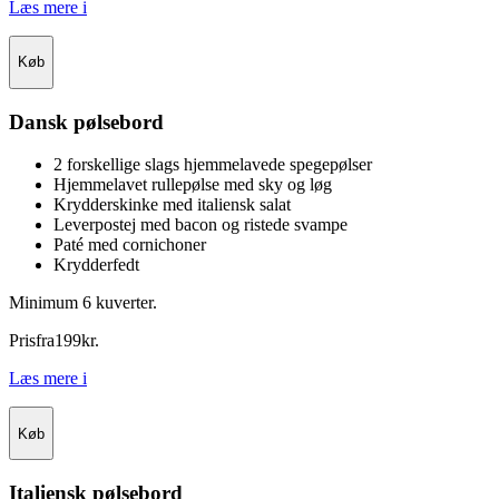
Læs mere
i
Køb
Dansk pølsebord
2 forskellige slags hjemmelavede spegepølser
Hjemmelavet rullepølse med sky og løg
Krydderskinke med italiensk salat
Leverpostej med bacon og ristede svampe
Paté med cornichoner
Krydderfedt
Minimum 6 kuverter.
Pris
fra
199
kr.
Læs mere
i
Køb
Italiensk pølsebord