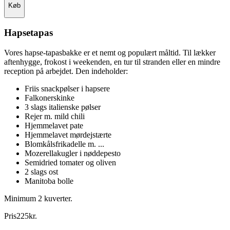
Køb
Hapsetapas
Vores hapse-tapasbakke er et nemt og populært måltid. Til lækker
aftenhygge, frokost i weekenden, en tur til stranden eller en mindre
reception på arbejdet. Den indeholder:
Friis snackpølser i hapsere
Falkonerskinke
3 slags italienske pølser
Rejer m. mild chili
Hjemmelavet pate
Hjemmelavet mørdejstærte
Blomkålsfrikadelle m. ...
Mozerellakugler i nøddepesto
Semidried tomater og oliven
2 slags ost
Manitoba bolle
Minimum 2 kuverter.
Pris
225
kr.