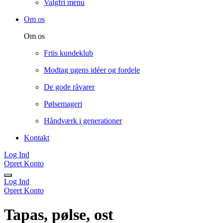
Valgfri menu
Om os
Om os
Friis kundeklub
Modtag ugens idéer og fordele
De gode råvarer
Pølsemageri
Håndværk i generationer
Kontakt
Log Ind
Opret Konto
Log Ind
Opret Konto
Tapas, pølse, ost