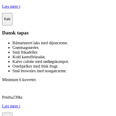
Læs mere
i
Køb
Dansk tapas
Råmarineret laks med dijoncreme.
Grøntsagstærter.
Små frikadeller.
Kold kartoffelasalat.
Kalve culotte med rødløgskompot.
Ostebjælker med frisk frugt.
Små brownies med nougatcreme.
Minimum 6 kuverter.
Pris
fra
239
kr.
Læs mere
i