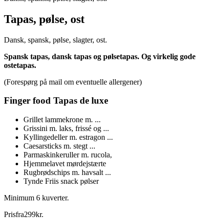
Tapas, pølse, ost
Dansk, spansk, pølse, slagter, ost.
Spansk tapas, dansk tapas og pølsetapas. Og virkelig gode
ostetapas.
(Forespørg på mail om eventuelle allergener)
Finger food Tapas de luxe
Grillet lammekrone m. ...
Grissini m. laks, frissé og ...
Kyllingedeller m. estragon ...
Caesarsticks m. stegt ...
Parmaskinkeruller m. rucola,
Hjemmelavet mørdejstærte
Rugbrødschips m. havsalt ...
Tynde Friis snack pølser
Minimum 6 kuverter.
Pris
fra
299
kr.