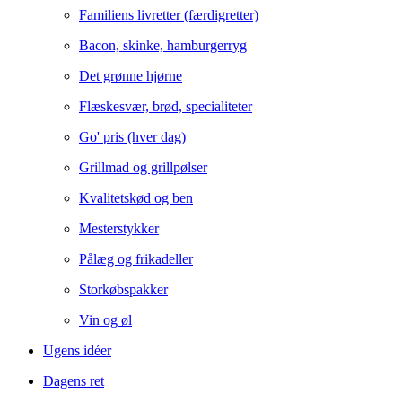
Familiens livretter (færdigretter)
Bacon, skinke, hamburgerryg
Det grønne hjørne
Flæskesvær, brød, specialiteter
Go' pris (hver dag)
Grillmad og grillpølser
Kvalitetskød og ben
Mesterstykker
Pålæg og frikadeller
Storkøbspakker
Vin og øl
Ugens idéer
Dagens ret