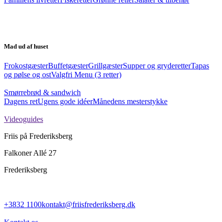
Mad ud af huset
Frokostgæster
Buffetgæster
Grillgæster
Supper og gryderetter
Tapas
og pølse og ost
Valgfri Menu (3 retter)
Smørrebrød & sandwich
Dagens ret
Ugens gode idéer
Månedens mesterstykke
Videoguides
Friis på Frederiksberg
Falkoner Allé 27
Frederiksberg
+3832 1100
kontakt@friisfrederiksberg.dk