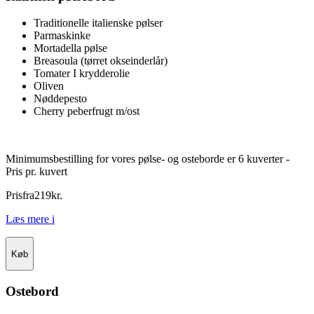
Traditionelle italienske pølser
Parmaskinke
Mortadella pølse
Breasoula (tørret okseinderlår)
Tomater I krydderolie
Oliven
Nøddepesto
Cherry peberfrugt m/ost
Minimumsbestilling for vores pølse- og osteborde er 6 kuverter -
Pris pr. kuvert
Pris
fra
219
kr.
Læs mere
i
Køb
Ostebord