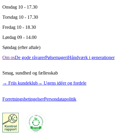
Onsdag
10 - 17.30
Torsdag
10 - 17.30
Fredag
10 - 18.30
Lørdag
09 - 14.00
Søndag
(efter aftale)
Om os
De gode råvarer
Pølsemageri
Håndværk i generationer
Smag, sundhed og fællesskab
→ Friis kundeklub
→ Ugens idéer og fordele
Forretningsbetingelser
Persondatapolitik