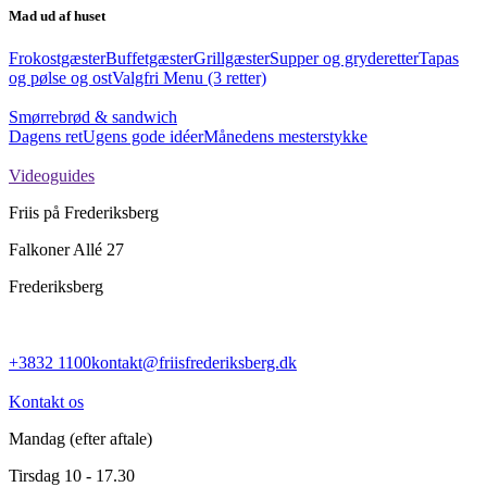
Mad ud af huset
Frokostgæster
Buffetgæster
Grillgæster
Supper og gryderetter
Tapas
og pølse og ost
Valgfri Menu (3 retter)
Smørrebrød & sandwich
Dagens ret
Ugens gode idéer
Månedens mesterstykke
Videoguides
Friis på Frederiksberg
Falkoner Allé 27
Frederiksberg
+3832 1100
kontakt@friisfrederiksberg.dk
Kontakt os
Mandag
(efter aftale)
Tirsdag
10 - 17.30