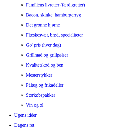
Familiens livretter (færdigretter)
Bacon, skinke, hamburgerryg
Det grønne hjørne
Flæskesvær, brød, specialiteter
Go' pris (hver dag)
Grillmad og grillpølser
Kvalitetskød og ben
Mesterstykker
Pålæg og frikadeller
Storkøbspakker
Vin og øl
Ugens idéer
Dagens ret