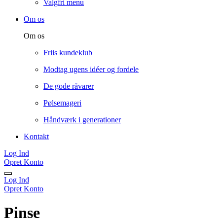
Valgfri menu
Om os
Om os
Friis kundeklub
Modtag ugens idéer og fordele
De gode råvarer
Pølsemageri
Håndværk i generationer
Kontakt
Log Ind
Opret Konto
Log Ind
Opret Konto
Pinse