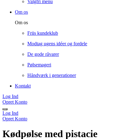
Valgfri menu
Om os
Om os
Friis kundeklub
Modtag ugens idéer og fordele
De gode råvarer
Pølsemageri
Håndværk i generationer
Kontakt
Log Ind
Opret Konto
Log Ind
Opret Konto
Kødpølse med pistacie