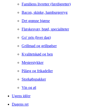
Familiens livretter (færdigretter)
Bacon, skinke, hamburgerryg
Det grønne hjørne
Flæskesvær, brød, specialiteter
Go' pris (hver dag)
Grillmad og grillpølser
Kvalitetskød og ben
Mesterstykker
Pålæg og frikadeller
Storkøbspakker
Vin og øl
Ugens idéer
Dagens ret