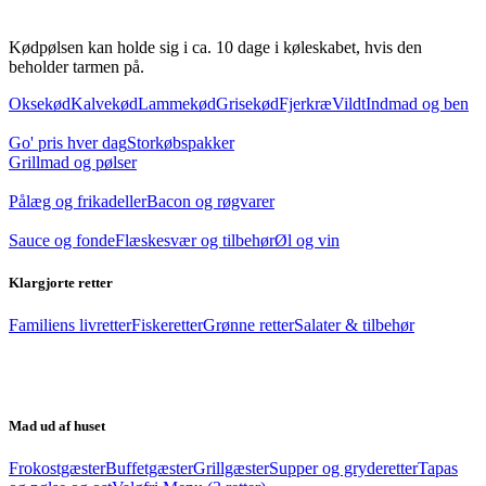
Kødpølsen kan holde sig i ca. 10 dage i køleskabet, hvis den
beholder tarmen på.
Oksekød
Kalvekød
Lammekød
Grisekød
Fjerkræ
Vildt
Indmad og ben
Go' pris hver dag
Storkøbspakker
Grillmad og pølser
Pålæg og frikadeller
Bacon og røgvarer
Sauce og fonde
Flæskesvær og tilbehør
Øl og vin
Klargjorte retter
Familiens livretter
Fiskeretter
Grønne retter
Salater & tilbehør
Mad ud af huset
Frokostgæster
Buffetgæster
Grillgæster
Supper og gryderetter
Tapas