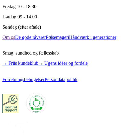
Fredag
10 - 18.30
Lørdag
09 - 14.00
Søndag
(efter aftale)
Om os
De gode råvarer
Pølsemageri
Håndværk i generationer
Smag, sundhed og fællesskab
→ Friis kundeklub
→ Ugens idéer og fordele
Forretningsbetingelser
Persondatapolitik