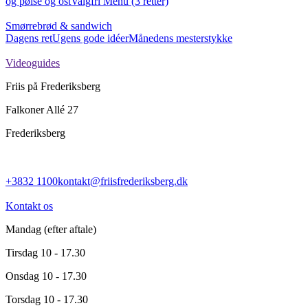
og pølse og ost
Valgfri Menu (3 retter)
Smørrebrød & sandwich
Dagens ret
Ugens gode idéer
Månedens mesterstykke
Videoguides
Friis på Frederiksberg
Falkoner Allé 27
Frederiksberg
+3832 1100
kontakt@friisfrederiksberg.dk
Kontakt os
Mandag
(efter aftale)
Tirsdag
10 - 17.30
Onsdag
10 - 17.30
Torsdag
10 - 17.30