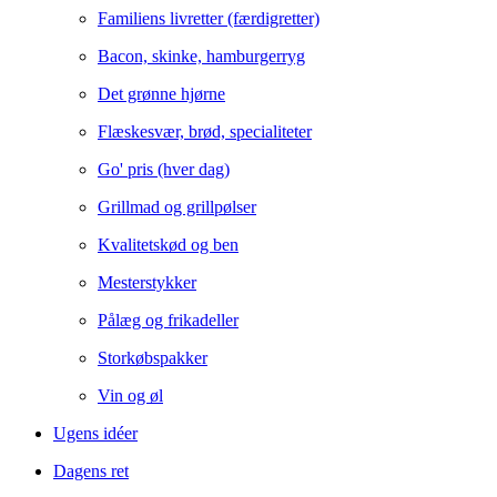
Familiens livretter (færdigretter)
Bacon, skinke, hamburgerryg
Det grønne hjørne
Flæskesvær, brød, specialiteter
Go' pris (hver dag)
Grillmad og grillpølser
Kvalitetskød og ben
Mesterstykker
Pålæg og frikadeller
Storkøbspakker
Vin og øl
Ugens idéer
Dagens ret