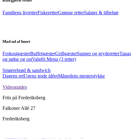
Klargjorte retter
Familiens livretter
Fiskeretter
Grønne retter
Salater & tilbehør
Mad ud af huset
Frokostgæster
Buffetgæster
Grillgæster
Supper og gryderetter
Tapas
og pølse og ost
Valgfri Menu (3 retter)
Smørrebrød & sandwich
Dagens ret
Ugens gode idéer
Månedens mesterstykke
Videoguides
Friis på Frederiksberg
Falkoner Allé 27
Frederiksberg