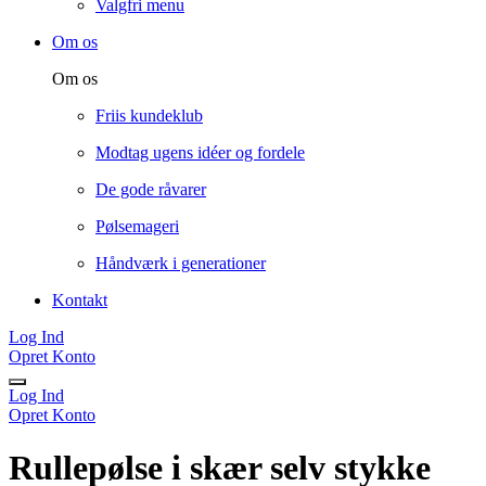
Valgfri menu
Om os
Om os
Friis kundeklub
Modtag ugens idéer og fordele
De gode råvarer
Pølsemageri
Håndværk i generationer
Kontakt
Log Ind
Opret Konto
Log Ind
Opret Konto
Rullepølse i skær selv stykke