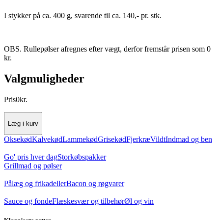
I stykker på ca. 400 g, svarende til ca. 140,- pr. stk.
OBS. Rullepølser afregnes efter vægt, derfor fremstår prisen som 0
kr.
Valgmuligheder
Pris
0
kr.
Læg i kurv
Oksekød
Kalvekød
Lammekød
Grisekød
Fjerkræ
Vildt
Indmad og ben
Go' pris hver dag
Storkøbspakker
Grillmad og pølser
Pålæg og frikadeller
Bacon og røgvarer
Sauce og fonde
Flæskesvær og tilbehør
Øl og vin