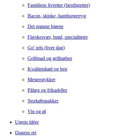
Familiens livretter (færdigretter)
Bacon, skinke, hamburgerryg
Det grønne hjørne
Flæskesvær, brød, specialiteter
Go' pris (hver dag)
Grillmad og grillpølser
Kvalitetskød og ben
Mesterstykker
Pålæg og frikadeller
Storkøbspakker
Vin og øl
Ugens idéer
Dagens ret