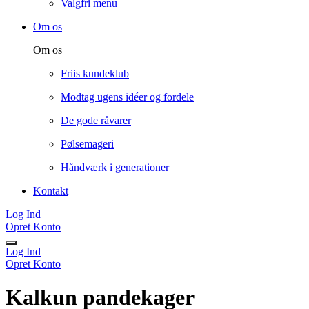
Valgfri menu
Om os
Om os
Friis kundeklub
Modtag ugens idéer og fordele
De gode råvarer
Pølsemageri
Håndværk i generationer
Kontakt
Log Ind
Opret Konto
Log Ind
Opret Konto
Kalkun pandekager