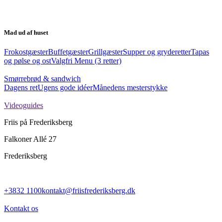
Mad ud af huset
Frokostgæster
Buffetgæster
Grillgæster
Supper og gryderetter
Tapas
og pølse og ost
Valgfri Menu (3 retter)
Smørrebrød & sandwich
Dagens ret
Ugens gode idéer
Månedens mesterstykke
Videoguides
Friis på Frederiksberg
Falkoner Allé 27
Frederiksberg
+3832 1100
kontakt@friisfrederiksberg.dk
Kontakt os