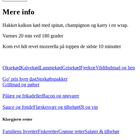
Mere info
Hakket kalkun kød med spinat, champignon og karry i en wrap.
Varmes 20 min ved 180 grader
Kom evt lidt revet mozerella på toppen de sidste 10 minutter
Oksekød
Kalvekød
Lammekød
Grisekød
Fjerkræ
Vildt
Indmad og ben
Go' pris hver dag
Storkøbspakker
Grillmad og pølser
Pålæg og frikadeller
Bacon og røgvarer
Sauce og fonde
Flæskesvær og tilbehør
Øl og vin
Klargjorte retter
Familiens livretter
Fiskeretter
Grønne retter
Salater & tilbehør