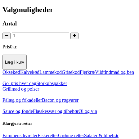
Valgmuligheder
Antal
Pris
0
kr.
Læg i kurv
Oksekød
Kalvekød
Lammekød
Grisekød
Fjerkræ
Vildt
Indmad og ben
Go' pris hver dag
Storkøbspakker
Grillmad og pølser
Pålæg og frikadeller
Bacon og røgvarer
Sauce og fonde
Flæskesvær og tilbehør
Øl og vin
Klargjorte retter
Familiens livretter
Fiskeretter
Grønne retter
Salater & tilbehør