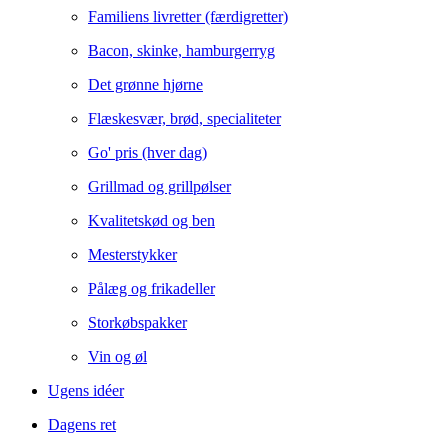
Familiens livretter (færdigretter)
Bacon, skinke, hamburgerryg
Det grønne hjørne
Flæskesvær, brød, specialiteter
Go' pris (hver dag)
Grillmad og grillpølser
Kvalitetskød og ben
Mesterstykker
Pålæg og frikadeller
Storkøbspakker
Vin og øl
Ugens idéer
Dagens ret