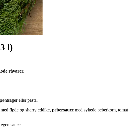
3 l)
ode råvarer.
røntsager eller pasta.
med fløde og sherry eddike,
pebersauce
med syltede peberkorn, tomat
n egen sauce.