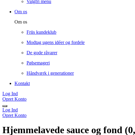
Valgfri menu
Om os
Om os
Friis kundeklub
Modtag ugens idéer og fordele
De gode råvarer
Pølsemageri
Håndværk i generationer
Kontakt
Log Ind
Opret Konto
Log Ind
Opret Konto
Hjemmelavede sauce og fond (0,