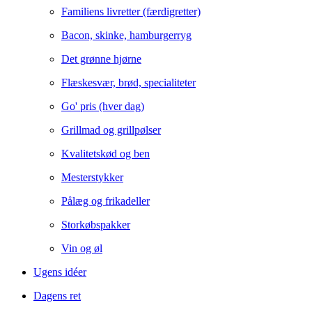
Familiens livretter (færdigretter)
Bacon, skinke, hamburgerryg
Det grønne hjørne
Flæskesvær, brød, specialiteter
Go' pris (hver dag)
Grillmad og grillpølser
Kvalitetskød og ben
Mesterstykker
Pålæg og frikadeller
Storkøbspakker
Vin og øl
Ugens idéer
Dagens ret