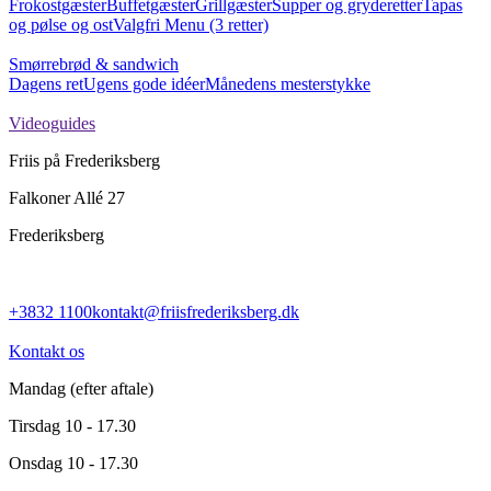
Frokostgæster
Buffetgæster
Grillgæster
Supper og gryderetter
Tapas
og pølse og ost
Valgfri Menu (3 retter)
Smørrebrød & sandwich
Dagens ret
Ugens gode idéer
Månedens mesterstykke
Videoguides
Friis på Frederiksberg
Falkoner Allé 27
Frederiksberg
+3832 1100
kontakt@friisfrederiksberg.dk
Kontakt os
Mandag
(efter aftale)
Tirsdag
10 - 17.30
Onsdag
10 - 17.30