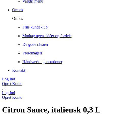
Valgfri menu
Om os
Om os
Friis kundeklub
Modtag ugens idéer og fordele
De gode råvarer
Pølsemageri
Håndværk i generationer
Kontakt
Log Ind
Opret Konto
Log Ind
Opret Konto
Citron Sauce, italiensk 0,3 L