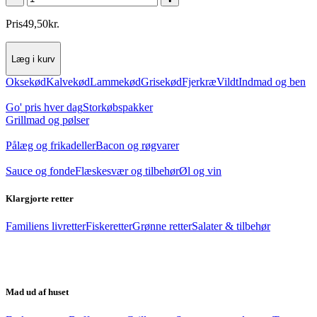
Pris
49
,
50
kr.
Læg i kurv
Oksekød
Kalvekød
Lammekød
Grisekød
Fjerkræ
Vildt
Indmad og ben
Go' pris hver dag
Storkøbspakker
Grillmad og pølser
Pålæg og frikadeller
Bacon og røgvarer
Sauce og fonde
Flæskesvær og tilbehør
Øl og vin
Klargjorte retter
Familiens livretter
Fiskeretter
Grønne retter
Salater & tilbehør
Mad ud af huset