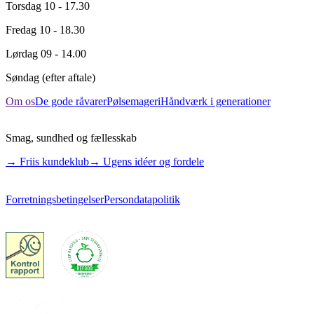
Torsdag
10 - 17.30
Fredag
10 - 18.30
Lørdag
09 - 14.00
Søndag
(efter aftale)
Om os
De gode råvarer
Pølsemageri
Håndværk i generationer
Smag, sundhed og fællesskab
→ Friis kundeklub
→ Ugens idéer og fordele
Forretningsbetingelser
Persondatapolitik