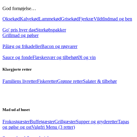
God fornøjelse…
Oksekød
Kalvekød
Lammekød
Grisekød
Fjerkræ
Vildt
Indmad og ben
Go' pris hver dag
Storkøbspakker
Grillmad og pølser
Pålæg og frikadeller
Bacon og røgvarer
Sauce og fonde
Flæskesvær og tilbehør
Øl og vin
Klargjorte retter
Familiens livretter
Fiskeretter
Grønne retter
Salater & tilbehør
Mad ud af huset
Frokostgæster
Buffetgæster
Grillgæster
Supper og gryderetter
Tapas
og pølse og ost
Valgfri Menu (3 retter)