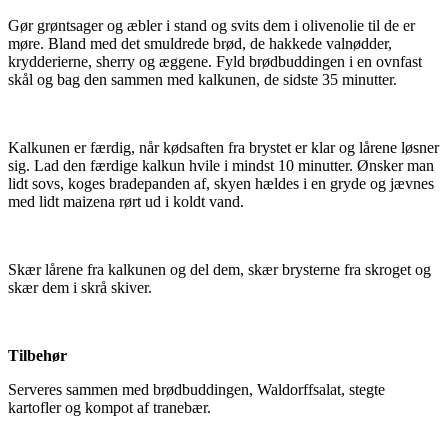
Gør grøntsager og æbler i stand og svits dem i olivenolie til de er
møre. Bland med det smuldrede brød, de hakkede valnødder,
krydderierne, sherry og æggene. Fyld brødbuddingen i en ovnfast
skål og bag den sammen med kalkunen, de sidste 35 minutter.
Kalkunen er færdig, når kødsaften fra brystet er klar og lårene løsner
sig. Lad den færdige kalkun hvile i mindst 10 minutter. Ønsker man
lidt sovs, koges bradepanden af, skyen hældes i en gryde og jævnes
med lidt maizena rørt ud i koldt vand.
Skær lårene fra kalkunen og del dem, skær brysterne fra skroget og
skær dem i skrå skiver.
Tilbehør
Serveres sammen med brødbuddingen, Waldorffsalat, stegte
kartofler og kompot af tranebær.