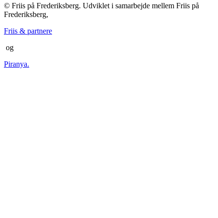
© Friis på Frederiksberg. Udviklet i samarbejde mellem Friis på
Frederiksberg,
Friis & partnere
og
Piranya.