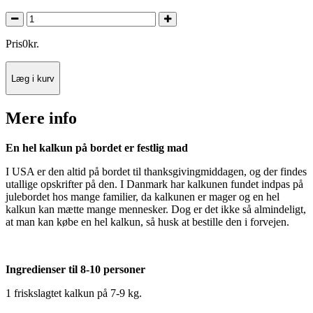
Pris
0
kr.
Læg i kurv
Mere info
En hel kalkun på bordet er festlig mad
I USA er den altid på bordet til thanksgivingmiddagen, og der findes
utallige opskrifter på den. I Danmark har kalkunen fundet indpas på
julebordet hos mange familier, da kalkunen er mager og en hel
kalkun kan mætte mange mennesker. Dog er det ikke så almindeligt,
at man kan købe en hel kalkun, så husk at bestille den i forvejen.
Ingredienser til 8-10 personer
1 friskslagtet kalkun på 7-9 kg.