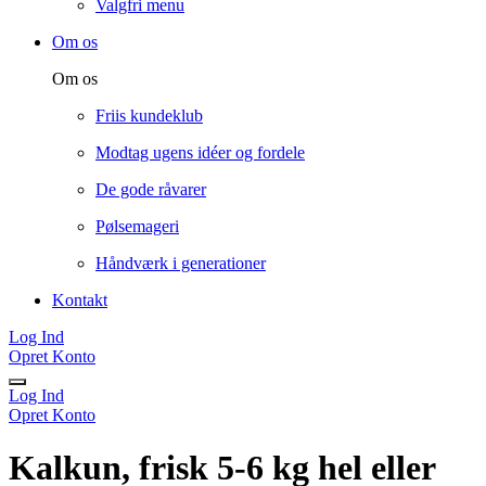
Valgfri menu
Om os
Om os
Friis kundeklub
Modtag ugens idéer og fordele
De gode råvarer
Pølsemageri
Håndværk i generationer
Kontakt
Log Ind
Opret Konto
Log Ind
Opret Konto
Kalkun, frisk 5-6 kg hel eller