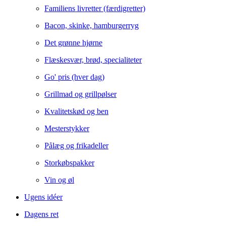
Familiens livretter (færdigretter)
Bacon, skinke, hamburgerryg
Det grønne hjørne
Flæskesvær, brød, specialiteter
Go' pris (hver dag)
Grillmad og grillpølser
Kvalitetskød og ben
Mesterstykker
Pålæg og frikadeller
Storkøbspakker
Vin og øl
Ugens idéer
Dagens ret