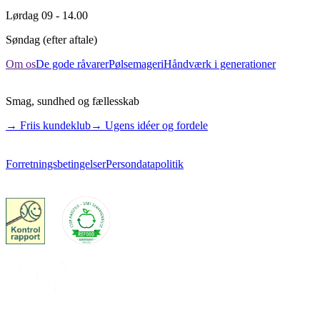
Lørdag
09 - 14.00
Søndag
(efter aftale)
Om os
De gode råvarer
Pølsemageri
Håndværk i generationer
Smag, sundhed og fællesskab
→ Friis kundeklub
→ Ugens idéer og fordele
Forretningsbetingelser
Persondatapolitik