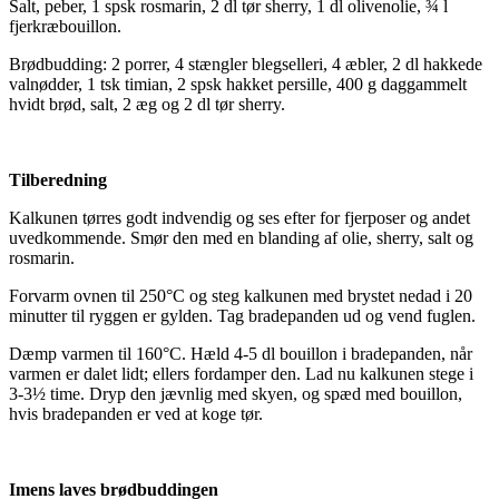
Salt, peber, 1 spsk rosmarin, 2 dl tør sherry, 1 dl olivenolie, ¾ l
fjerkræbouillon.
Brødbudding: 2 porrer, 4 stængler blegselleri, 4 æbler, 2 dl hakkede
valnødder, 1 tsk timian, 2 spsk hakket persille, 400 g daggammelt
hvidt brød, salt, 2 æg og 2 dl tør sherry.
Tilberedning
Kalkunen tørres godt indvendig og ses efter for fjerposer og andet
uvedkommende. Smør den med en blanding af olie, sherry, salt og
rosmarin.
Forvarm ovnen til 250°C og steg kalkunen med brystet nedad i 20
minutter til ryggen er gylden. Tag bradepanden ud og vend fuglen.
Dæmp varmen til 160°C. Hæld 4-5 dl bouillon i bradepanden, når
varmen er dalet lidt; ellers fordamper den. Lad nu kalkunen stege i
3-3½ time. Dryp den jævnlig med skyen, og spæd med bouillon,
hvis bradepanden er ved at koge tør.
Imens laves brødbuddingen